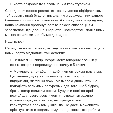
часто подобаються своїм юним користувачам.
Серед величезного розмаїття товару можна підібрати саме
той варіант, який буде оптимальним з урахуванням вашого
бачення хорошого асортименту. А крім відмінної продукції,
наша компанія пропонує багато плюсів співпраці, які
забезпечать придбання з користю і комфортом. Далі з ними
можна ознайомитися більш докладно.
Наші плюси
Серед головних переваг, які відкриває клієнтам співпрацю з
нами, варто відзначити такі аспекти:
Величезний вибір. Асортимент товарних позицій у
всіх категоріях перевищує позначку в 5 тисяч.
Можливість придбання дрібними оптовими партіями.
Це означає, що у нас можуть купити товар ті
підприємці, які тільки починають свою діяльність і не
володіють великими ресурсами для того, щоб відразу
брати товар великим оптом. Купуючи нові товарні
позиції для свого асортименту потроху, ви заодно
можете слідкувати за тим, що краще всього
користується попитом у клієнтів. Це дасть можливість
орієнтуватися в подальшому, на що конкретно робити