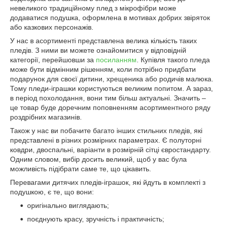
невеликого традиційному плед з мікрофібри може
додаватися подушка, оформлена в мотивах добрих звіряток
або казкових персонажів.
У нас в асортименті представлена велика кількість таких
пледів. З ними ви можете ознайомитися у відповідній
категорії, перейшовши за
посиланням
. Купівля такого пледа
може бути відмінним рішенням, коли потрібно придбати
подарунок для своєї дитини, хрещеника або родичів малюка.
Тому пледи-іграшки користуються великим попитом. А зараз,
в період похолодання, вони тим більш актуальні. Значить –
це товар буде доречним поповненням асортиментного ряду
роздрібних магазинів.
Також у нас ви побачите багато інших стильних пледів, які
представлені в різних розмірних параметрах. Є полуторні
ковдри, двоспальні, варіанти в розмірній сітці євростандарту.
Одним словом, вибір досить великий, щоб у вас була
можливість підібрати саме те, що цікавить.
Перевагами дитячих пледів-іграшок, які йдуть в комплекті з
подушкою, є те, що вони:
оригінально виглядають;
поєднують красу, зручність і практичність;