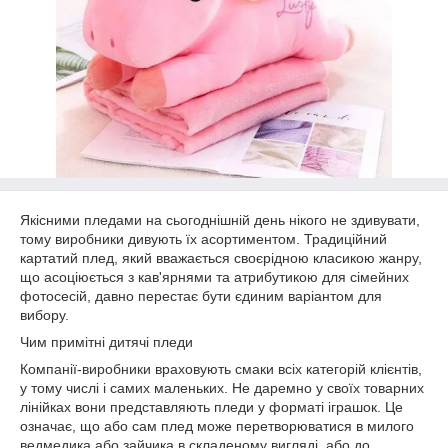
Якісними пледами на сьогоднішній день нікого не здивувати,
тому виробники дивують їх асортиментом. Традиційний
картатий плед, який вважається своєрідною класикою жанру,
що асоціюється з кав'ярнями та атрибутикою для сімейних
фотосесій, давно перестає бути єдиним варіантом для
вибору.
Чим примітні дитячі пледи
Компанії-виробники враховують смаки всіх категорій клієнтів,
у тому числі і самих маленьких. Не даремно у своїх товарних
лінійках вони представляють пледи у форматі іграшок. Це
означає, що або сам плед може перетворюватися в милого
ведмедика або зайчика в складеному вигляді, або до