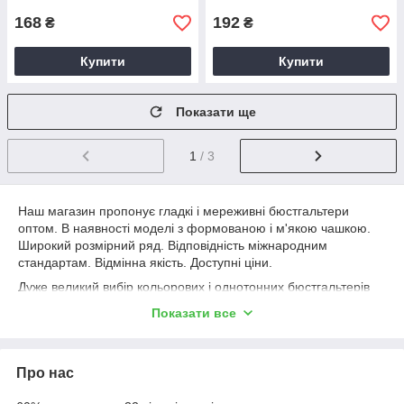
168
192
₴
₴
Купити
Купити
Показати ще
1
/ 3
Наш магазин пропонує гладкі і мереживні бюстгальтери
оптом. В наявності моделі з формованою і м'якою чашкою.
Широкий розмірний ряд. Відповідність міжнародним
стандартам. Відмінна якість. Доступні ціни.
Дуже великий вибір кольорових і однотонних бюстгальтерів
оптом. Мінімальний розмір партії та вигідні умови співпраці
Показати все
дозволять сформувати шикарний асортимент торговельної
точки або спеціалізованого магазину. Перейдіть в каталог і
вибирайте!
Про нас