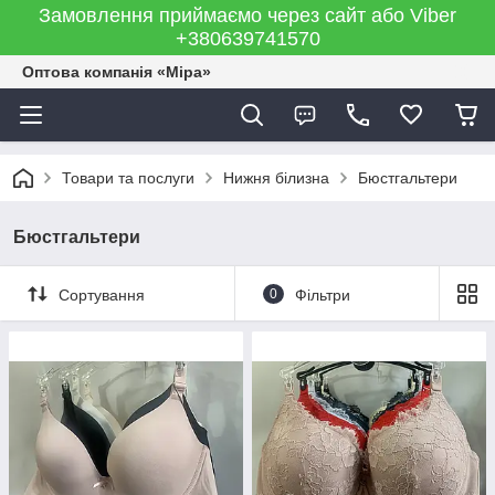
Замовлення приймаємо через сайт або Viber
+380639741570
Оптова компанія «Міра»
Товари та послуги
Нижня білизна
Бюстгальтери
Бюстгальтери
Сортування
0
Фільтри