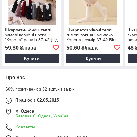
Шкарпетки жіночі теплі
Шкарпетки жіночі теплі
Шкар
зимові вовняні нотки
зимові вовняні альпака
зимо
"Корона" розмір 37-42 (від
Корона розмір 37-42 Білі
розм
10 пар)
(від 10 пар)
59,80
50,60
46
₴/пара
₴/пара
₴
Купити
Купити
Про нас
60% позитивних з 32 відгуків за рік
Працює з 02.05.2015
м. Одеса
Базовая 6, Одеса, Україна
Контакти