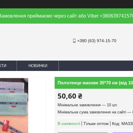
Замовлення приймаємо через сайт або Viber +38063974157
+380 (63) 974-15-70
КТИ
НОВИНКИ
Полотенце махове 35*70 см (від 10
50,60 ₴
Мінімальне замовлення — 10 шт.
Мінімальна сума замовлення на сайті — 
В наявності
Тільки оптом
Код:
MA33