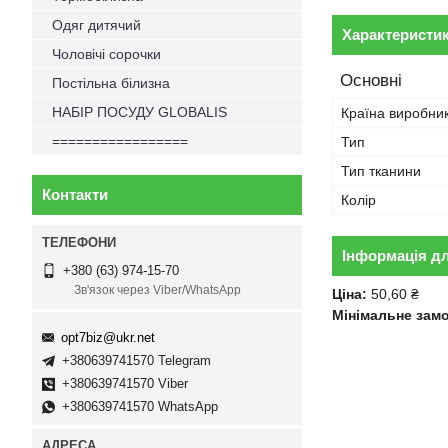
Одяг дитячий
Характеристи
Чоловічі сорочки
Основні
Постільна білизна
НАБІР ПОСУДУ GLOBALIS
Країна виробни
=================
Тип
Тип тканини
Контакти
Колір
Інформація д
+380 (63) 974-15-70
Зв'язок через Viber/WhatsApp
Ціна:
50,60 ₴
Мінімальне зам
opt7biz@ukr.net
+380639741570 Telegram
+380639741570 Viber
+380639741570 WhatsApp