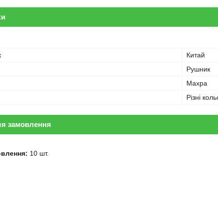
ки
к
Китай
Рушник
Махра
Різні кол
ля замовлення
овлення:
10 шт.