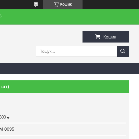
Кошик
0
Кошик
 шт)
800 ₴
M 0095