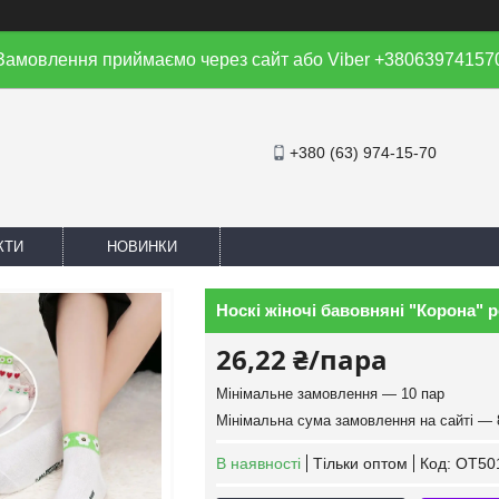
Замовлення приймаємо через сайт або Viber +38063974157
+380 (63) 974-15-70
КТИ
НОВИНКИ
Носкі жіночі бавовняні "Корона" ро
26,22 ₴/пара
Мінімальне замовлення — 10 пар
Мінімальна сума замовлення на сайті — 
В наявності
Тільки оптом
Код:
OT501