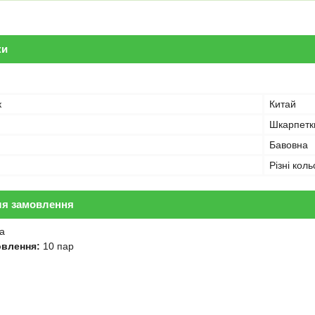
ки
к
Китай
Шкарпетк
Бавовна
Різні кол
ля замовлення
а
овлення:
10 пар