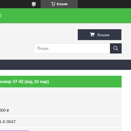
Кошик
0
Кошик
змір 37-42 (від 10 пар)
800 ₴
-6 0047