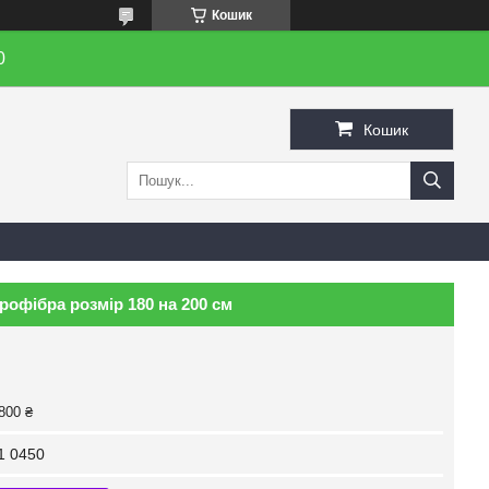
Кошик
0
Кошик
офібра розмір 180 на 200 см
800 ₴
1 0450