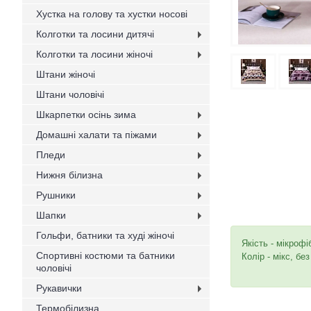
Хустка на голову та хустки носові
Колготки та лосини дитячі
Колготки та лосини жіночі
Штани жіночі
Штани чоловічі
Шкарпетки осінь зима
Домашні халати та піжами
Пледи
Нижня білизна
Рушники
Шапки
Гольфи, батники та худі жіночі
Якість - мікрофі
Спортивні костюми та батники
Колір - мікс, бе
чоловічі
Рукавички
Термобілизна