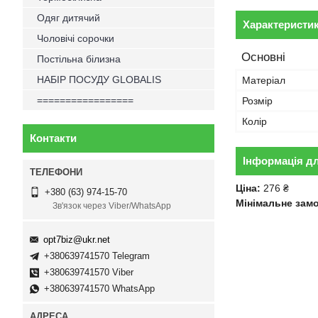
Одяг дитячий
Характеристи
Чоловічі сорочки
Основні
Постільна білизна
НАБІР ПОСУДУ GLOBALIS
Матеріал
=================
Розмір
Колір
Контакти
Інформація д
Ціна:
276 ₴
+380 (63) 974-15-70
Мінімальне зам
Зв'язок через Viber/WhatsApp
opt7biz@ukr.net
+380639741570 Telegram
+380639741570 Viber
+380639741570 WhatsApp