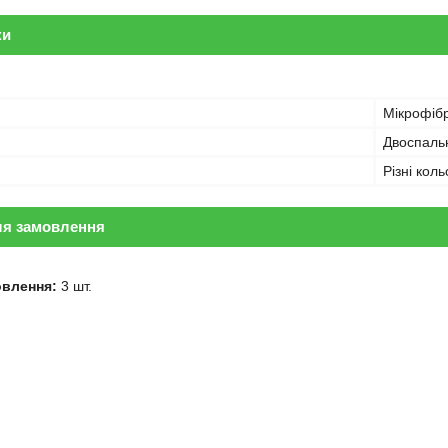
ки
Мікрофіб
Двоспаль
Різні кол
ля замовлення
овлення:
3 шт.