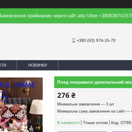
Замовлення приймаємо через сайт або Viber +38063974157
+380 (63) 974-15-70
КТИ
НОВИНКИ
Плед покривало двоспальний мікр
276 ₴
Мінімальне замовлення — 3 шт.
Мінімальна сума замовлення на сайті — 
В наявності
Тільки оптом
Код:
OT85