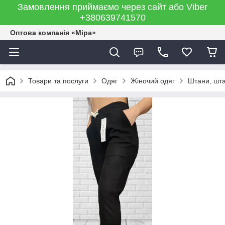
Замовлення приймаємо через сайт або Viber
+380639741570
Оптова компанія «Міра»
Товари та послуги
Одяг
Жіночий одяг
Штани, шта