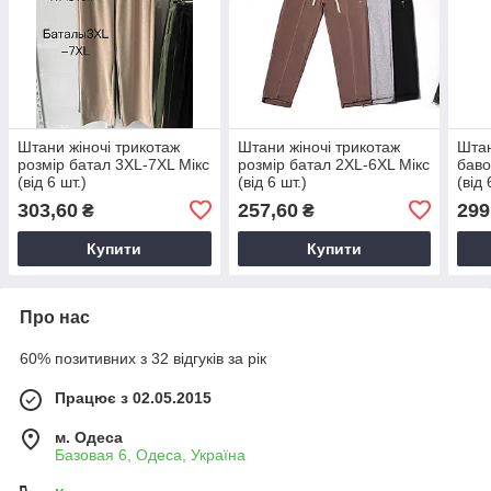
Штани жіночі трикотаж
Штани жіночі трикотаж
Штан
розмір батал 3XL-7XL Мікс
розмір батал 2XL-6XL Мікс
баво
(від 6 шт.)
(від 6 шт.)
(від 
303,60
257,60
299
₴
₴
Купити
Купити
Про нас
60% позитивних з 32 відгуків за рік
Працює з 02.05.2015
м. Одеса
Базовая 6, Одеса, Україна