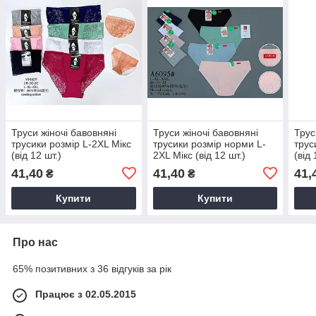
Труси жіночі бавовняні
Труси жіночі бавовняні
Трус
трусики розмір L-2XL Мікс
трусики розмір норми L-
трус
(від 12 шт.)
2XL Мікс (від 12 шт.)
(від 
41,40
41,40
41,
₴
₴
Купити
Купити
Про нас
65% позитивних з 36 відгуків за рік
Працює з 02.05.2015