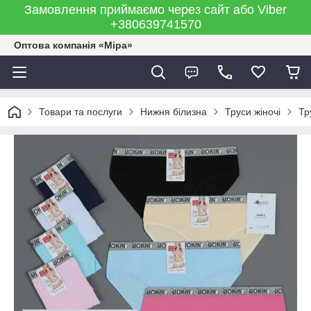
Замовлення приймаємо через сайт або Viber
+380639741570
Оптова компанія «Міра»
Товари та послуги
Нижня білизна
Труси жіночі
Тр