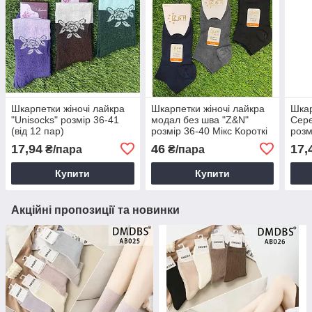
Шкарпетки жіночі лайкра
Шкарпетки жіночі лайкра
Шкар
"Unisocks" розмір 36-41
модал без шва "Z&N"
Сере
(від 12 пар)
розмір 36-40 Мікс Короткі
розм
(від 12 пар)
17,94
46
17,
₴/пара
₴/пара
Купити
Купити
Акційні пропозиції та новинки