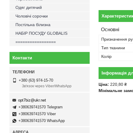
Одяг дитячий
Характеристи
Чоловічі сорочки
Постільна білизна
Основні
НАБІР ПОСУДУ GLOBALIS
Призначення р
=================
Тип тканини
Колір
Контакти
Інформація д
+380 (63) 974-15-70
Ціна:
220,80 ₴
Зв'язок через Viber/WhatsApp
Мінімальне зам
opt7biz@ukr.net
+380639741570 Telegram
+380639741570 Viber
+380639741570 WhatsApp