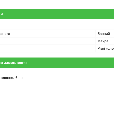
ки
ушника
Банний
Махра
Різні кол
ля замовлення
овлення:
6 шт.