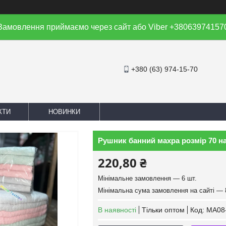
Замовлення приймаємо через сайт або Viber +38063974157
+380 (63) 974-15-70
КТИ
НОВИНКИ
Рушник банний махра розмір 70 на 
220,80 ₴
Мінімальне замовлення — 6 шт.
Мінімальна сума замовлення на сайті — 
В наявності
Тільки оптом
Код:
MA08