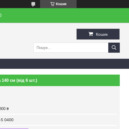
Кошик
0
Кошик
140 см (від 6 шт.)
800 ₴
-5 0400