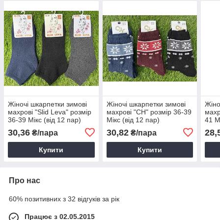
Жіночі шкарпетки зимові
Жіночі шкарпетки зимові
Жіно
махрові "Slid Leva" розмір
махрові "CH" розмір 36-39
махр
36-39 Мікс (від 12 пар)
Мікс (від 12 пар)
41 М
30,36
30,82
28,
₴/пара
₴/пара
Купити
Купити
Про нас
60% позитивних з 32 відгуків за рік
Працює з 02.05.2015