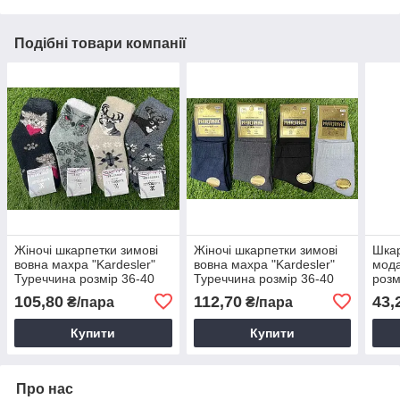
Подібні товари компанії
Жіночі шкарпетки зимові
Жіночі шкарпетки зимові
Шкар
вовна махра "Kardesler"
вовна махра "Kardesler"
мода
Туреччина розмір 36-40
Туреччина розмір 36-40
розм
Середні Мікс (від 12 пар)
Мікс (від 12 пар)
пар)
105,80
112,70
43,
₴/пара
₴/пара
Купити
Купити
Про нас