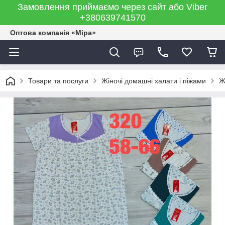
Замовлення приймаємо через сайт або Viber
+380639741570
Оптова компанія «Міра»
Товари та послуги
Жіночі домашні халати і піжами
Ж