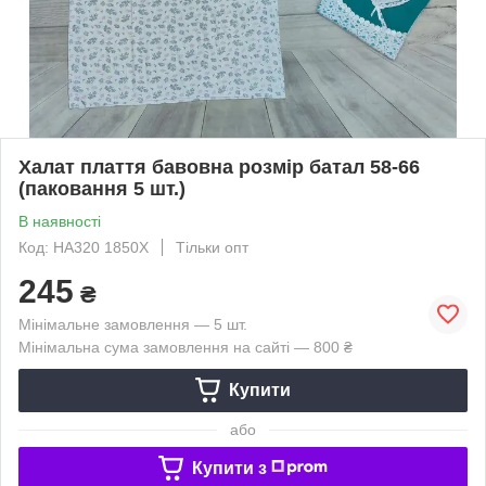
Халат плаття бавовна розмір батал 58-66
(паковання 5 шт.)
В наявності
Код: HA320 1850X
Тільки опт
245
₴
Мінімальне замовлення — 5 шт.
Мінімальна сума замовлення на сайті — 800 ₴
Купити
або
Купити з