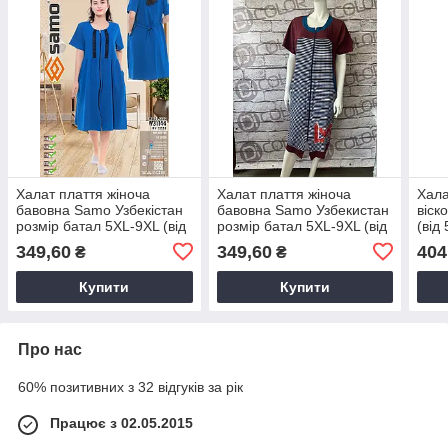
Халат плаття жіноча
Халат плаття жіноча
Хала
бавовна Samo Узбекiстан
бавовна Samo Узбекистан
віск
розмір батал 5XL-9XL (від
розмір батал 5XL-9XL (від
(від 
5 шт.)
5 шт.)
349,60
349,60
404
₴
₴
Купити
Купити
Про нас
60% позитивних з 32 відгуків за рік
Працює з 02.05.2015