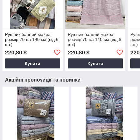
Рушник банний махра
Рушник банний махра
Рушн
розмір 70 на 140 см (від 6
розмір 70 на 140 см (від 6
розм
шт.)
шт.)
шт.)
220,80
220,80
220
₴
₴
Купити
Купити
Акційні пропозиції та новинки