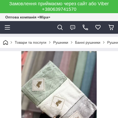
Замовлення приймаємо через сайт або Viber
+380639741570
Оптова компанія «Міра»
Товари та послуги
Рушники
Банні рушники
Рушни