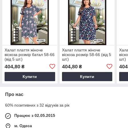
Халат плаття жіноче
Халат плаття жіноче
Хала
віскоза розмір батал 58-66
віскоза розмір 58-66 (від 5
віск
(від 5 шт.)
шт.)
шт.)
404,80
404,80
404
₴
₴
Купити
Купити
Про нас
60% позитивних з 32 відгуків за рік
Працює з 02.05.2015
м. Одеса