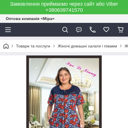
Замовлення приймаємо через сайт або Viber
+380639741570
Оптова компанія «Міра»
Товари та послуги
Жіночі домашні халати і піжами
Ж