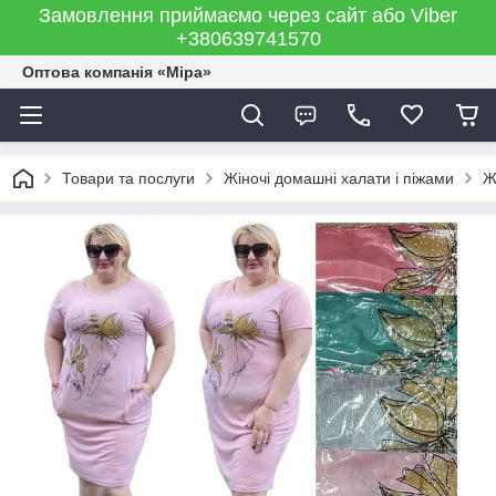
Замовлення приймаємо через сайт або Viber
+380639741570
Оптова компанія «Міра»
Товари та послуги
Жіночі домашні халати і піжами
Ж