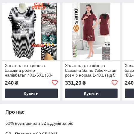
Халат плаття жіноча
Халат плаття жіноча
Хала
бавовна розмір
бавовна Samo Узбекистан
баво
напівбатал 4XL-6XL (50-
розмір норма L-4XL (від 5
4XL-
58) Мікс колір (від 5 шт.)
шт.)
(від 
240
331,20
240
₴
₴
Купити
Купити
Про нас
60% позитивних з 32 відгуків за рік
Працює з 02.05.2015