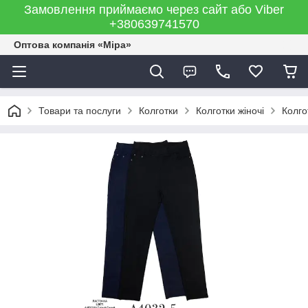
Замовлення приймаємо через сайт або Viber
+380639741570
Оптова компанія «Міра»
Товари та послуги
Колготки
Колготки жіночі
Колго