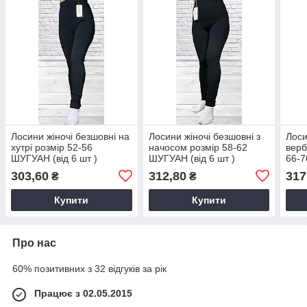
Лосини жіночі безшовні на
Лосини жіночі безшовні з
Лоси
хутрі розмір 52-56
начосом розмір 58-62
верб
ШУГУАН (від 6 шт )
ШУГУАН (від 6 шт )
66-7
303,60
312,80
317
₴
₴
Купити
Купити
Про нас
60% позитивних з 32 відгуків за рік
Працює з 02.05.2015