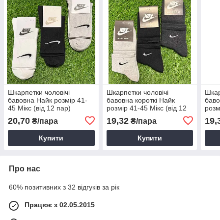
Шкарпетки чоловічі
Шкарпетки чоловічі
Шкар
бавовна Найк розмір 41-
бавовна короткі Найк
баво
45 Мікс (від 12 пар)
розмір 41-45 Мікс (від 12
розм
пар)
пар)
20,70
19,32
19,
₴/пара
₴/пара
Купити
Купити
Про нас
60% позитивних з 32 відгуків за рік
Працює з 02.05.2015