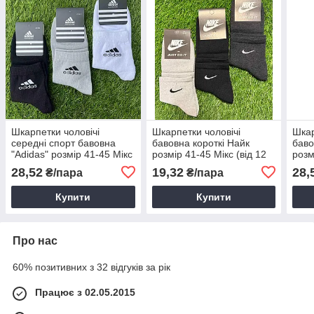
Шкарпетки чоловічі
Шкарпетки чоловічі
Шкар
середні спорт бавовна
бавовна короткі Найк
баво
"Adidas" розмір 41-45 Мікс
розмір 41-45 Мікс (від 12
розм
(від 12 пар)
пар)
пар)
28,52
19,32
28,
₴/пара
₴/пара
Купити
Купити
Про нас
60% позитивних з 32 відгуків за рік
Працює з 02.05.2015