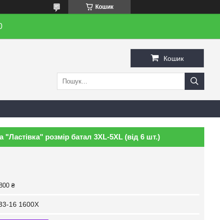
Кошик
0
Кошик
 "Ластівка" розмір батал 3XL-5XL (від 6 шт.)
800 ₴
33-16 1600X