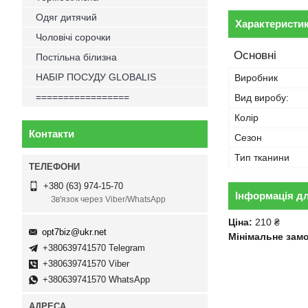
Одяг дитячий
Характеристи
Чоловічі сорочки
Основні
Постільна білизна
НАБІР ПОСУДУ GLOBALIS
Виробник
=================
Вид виробу:
Колір
Контакти
Сезон
Тип тканини
+380 (63) 974-15-70
Інформація д
Зв'язок через Viber/WhatsApp
Ціна:
210 ₴
opt7biz@ukr.net
Мінімальне зам
+380639741570 Telegram
+380639741570 Viber
+380639741570 WhatsApp