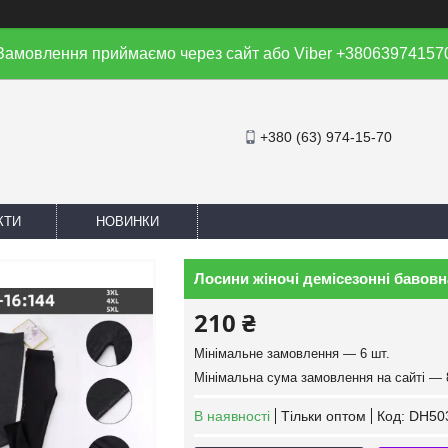
Замовлення приймаємо через сайт або Viber +38063974157
+380 (63) 974-15-70
КТИ
НОВИНКИ
Лосини жіночі демісезонні бавовна
210 ₴
Мінімальне замовлення — 6 шт.
Мінімальна сума замовлення на сайті — 
В наявності
Тільки оптом
Код:
DH50