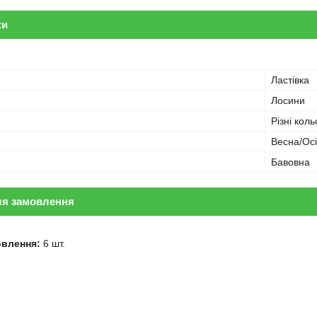
ки
Ластівка
Лосини
Різні кол
Весна/Ос
Бавовна
ля замовлення
овлення:
6 шт.