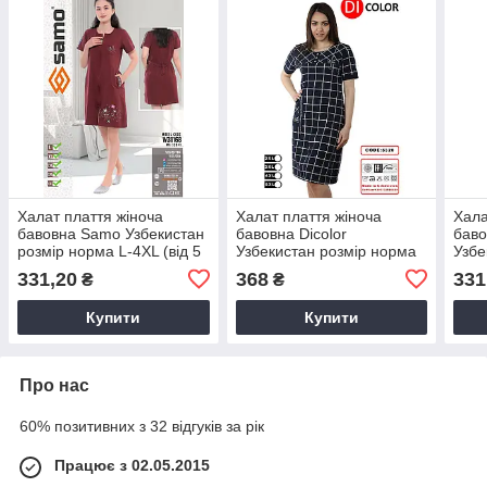
Халат плаття жіноча
Халат плаття жіноча
Хала
бавовна Samo Узбекистан
бавовна Dicolor
баво
розмір норма L-4XL (від 5
Узбекистан розмір норма
Узбе
шт.)
2XL-5XL (від 4 шт.)
M-3X
331,20
368
331
₴
₴
Купити
Купити
Про нас
60% позитивних з 32 відгуків за рік
Працює з 02.05.2015