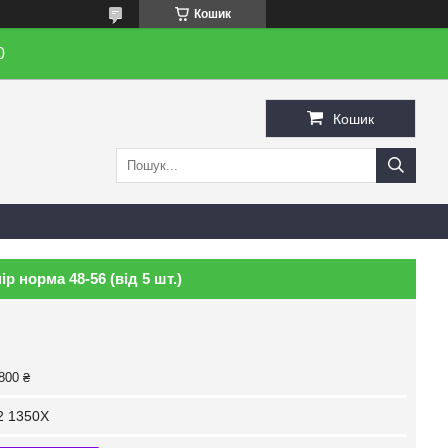
Кошик
0
Кошик
р норма 48-56 (від 5 шт.)
800 ₴
2 1350X