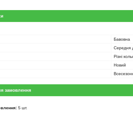
ки
Бавовна
Середня 
Різні кол
Новий
Всесезон
ля замовлення
овлення:
5 шт.