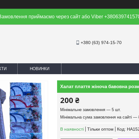
Замовлення приймаємо через сайт або Viber +38063974157
+380 (63) 974-15-70
КТИ
НОВИНКИ
Халат плаття жіноча бавовна розмі
200 ₴
Мінімальне замовлення — 5 шт.
Мінімальна сума замовлення на сайті — 
В наявності
Тільки оптом
Код:
HA15