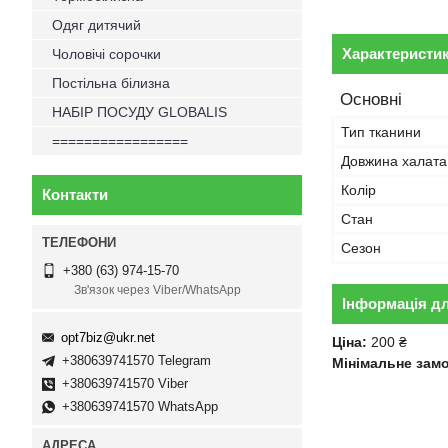
Одяг дитячий
Характеристи
Чоловічі сорочки
Постільна білизна
Основні
НАБІР ПОСУДУ GLOBALIS
Тип тканини
=================
Довжина халата
Колір
Контакти
Стан
Сезон
+380 (63) 974-15-70
Зв'язок через Viber/WhatsApp
Інформація д
opt7biz@ukr.net
Ціна:
200 ₴
+380639741570 Telegram
Мінімальне зам
+380639741570 Viber
+380639741570 WhatsApp