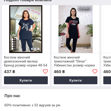
Костюм жіночий
Костюм жіночий
Кост
демісезонний велюр
трикотажний "Dinar"
трик
Бренд розмір норми 48-54
Узбекистан розмір норма
Узбе
(від 4 шт.)
2XL-5XL (від 4 шт.)
2XL-
437
460
460
₴
₴
Купити
Купити
Про нас
60% позитивних з 32 відгуків за рік