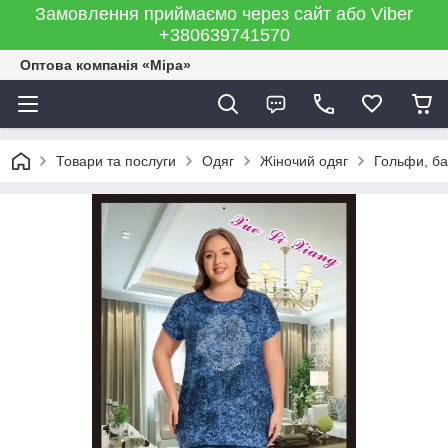
Замовлення приймаємо через сайт або Viber
+380639741570
Оптова компанія «Міра»
Товари та послуги
Одяг
Жіночий одяг
Гольфи, бат