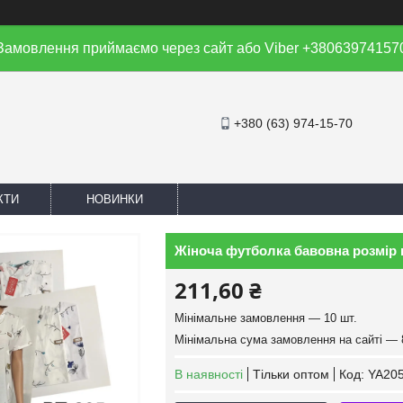
Замовлення приймаємо через сайт або Viber +38063974157
+380 (63) 974-15-70
КТИ
НОВИНКИ
Жіноча футболка бавовна розмір н
211,60 ₴
Мінімальне замовлення — 10 шт.
Мінімальна сума замовлення на сайті — 
В наявності
Тільки оптом
Код:
YA205