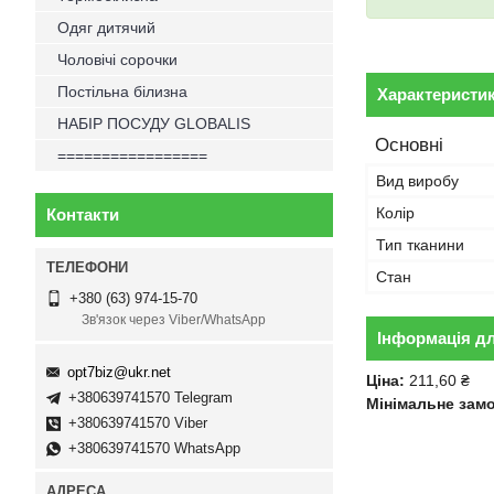
Одяг дитячий
Чоловічі сорочки
Постільна білизна
Характеристи
НАБІР ПОСУДУ GLOBALIS
Основні
=================
Вид виробу
Колір
Контакти
Тип тканини
Стан
+380 (63) 974-15-70
Зв'язок через Viber/WhatsApp
Інформація д
opt7biz@ukr.net
Ціна:
211,60 ₴
+380639741570 Telegram
Мінімальне зам
+380639741570 Viber
+380639741570 WhatsApp