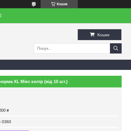
Кошик
0
Кошик
орма XL Мікс колір (від 10 шт.)
800 ₴
 0360