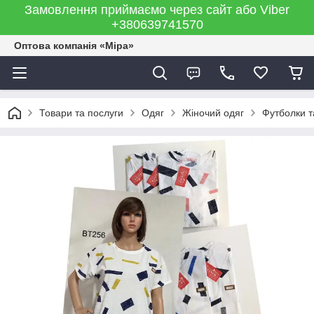
Замовлення приймаємо через сайт або Viber
+380639741570
Оптова компанія «Міра»
Товари та послуги
Одяг
Жіночий одяг
Футболки т