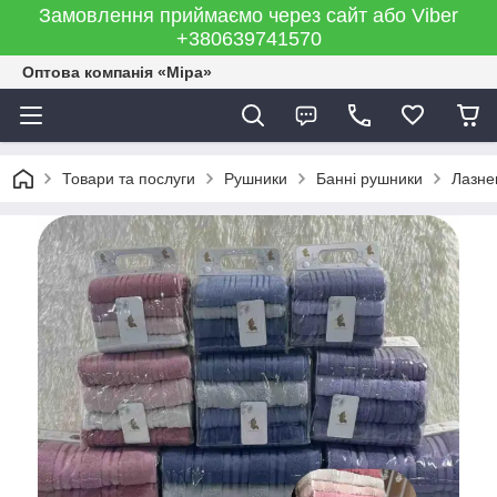
Замовлення приймаємо через сайт або Viber
+380639741570
Оптова компанія «Міра»
Товари та послуги
Рушники
Банні рушники
Лазне