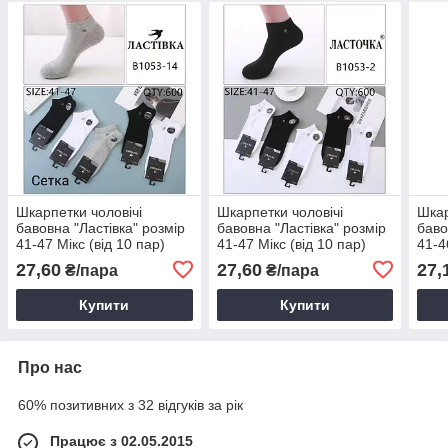
Шкарпетки чоловічі
Шкарпетки чоловічі
Шкар
бавовна "Ластівка" розмір
бавовна "Ластівка" розмір
баво
41-47 Мікс (від 10 пар)
41-47 Мікс (від 10 пар)
41-4
27,60
27,60
27,
₴/пара
₴/пара
Купити
Купити
Про нас
60% позитивних з 32 відгуків за рік
Працює з 02.05.2015