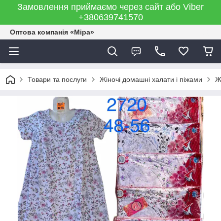
Замовлення приймаємо через сайт або Viber
+380639741570
Оптова компанія «Міра»
Товари та послуги
Жіночі домашні халати і піжами
Ж