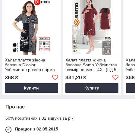
Халат плаття жіноча
Халат плаття жіноча
Хала
бавовна Dicolor
бавовна Samo Узбекистан
баво
Узбекистан розмір норма
розмір норма L-4XL (від 5
Узбе
2XL-5XL (від 4 шт.)
шт.)
2XL-
368
331,20
368
₴
₴
Купити
Купити
Про нас
60% позитивних з 32 відгуків за рік
Працює з 02.05.2015