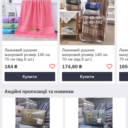
Лазневий рушник
Лазневий рушник
Лазн
махровий розмір 140 на
махровий розмір 140 на
махр
70 см (від 8 шт.)
70 см (від 8 шт.)
70 см
184
174,80
165
₴
₴
Купити
Купити
Акційні пропозиції та новинки