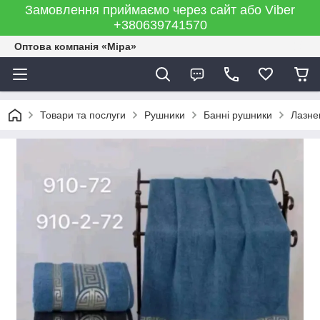
Замовлення приймаємо через сайт або Viber
+380639741570
Оптова компанія «Міра»
Товари та послуги
Рушники
Банні рушники
Лазне