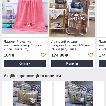
Лазневий рушник
Лазневий рушник
Лазн
махровий розмір 140 на
махровий розмір 140 на
махр
70 см (від 8 шт.)
70 см (від 8 шт.)
70 см
184
174,80
174
₴
₴
Купити
Купити
Акційні пропозиції та новинки