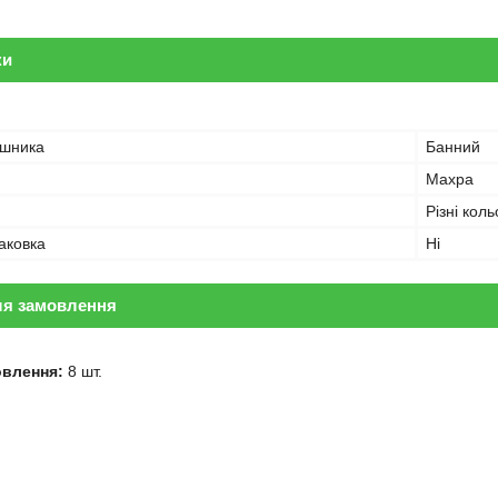
ки
ушника
Банний
Махра
Різні кол
аковка
Ні
ля замовлення
овлення:
8 шт.