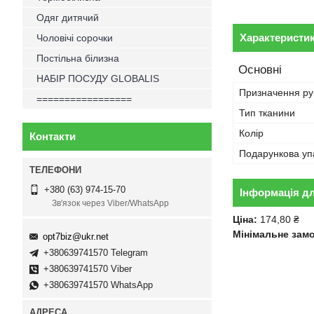
Одяг дитячий
Характеристи
Чоловічі сорочки
Постільна білизна
Основні
НАБІР ПОСУДУ GLOBALIS
Призначення р
=================
Тип тканини
Колір
Контакти
Подарункова уп
+380 (63) 974-15-70
Інформація д
Зв'язок через Viber/WhatsApp
Ціна:
174,80 ₴
Мінімальне зам
opt7biz@ukr.net
+380639741570 Telegram
+380639741570 Viber
+380639741570 WhatsApp