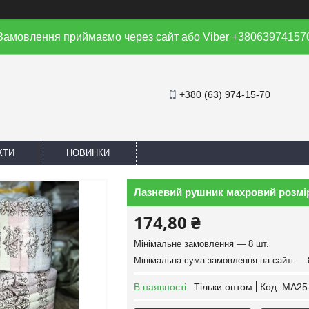
Замовлення приймаємо через сайт або Viber +38063974157
+380 (63) 974-15-70
КТИ
НОВИНКИ
Лазневий рушник махровий розмір 1
174,80 ₴
Мінімальне замовлення — 8 шт.
Мінімальна сума замовлення на сайті — 
В наявності
Тільки оптом
Код:
MA25