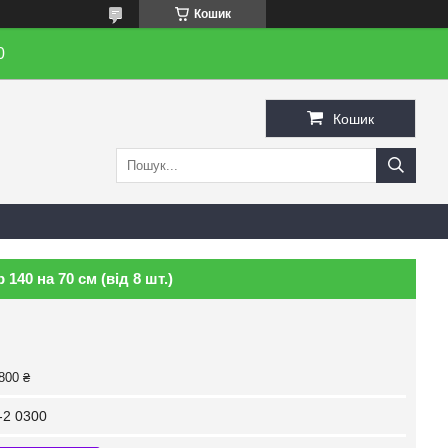
Кошик
0
Кошик
40 на 70 см (від 8 шт.)
800 ₴
-2 0300