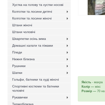
Хустка на голову та хустки носові
Колготки та лосини дитячі
Колготки та лосини жіночі
Штани жіночі
Штани чоловічі
Шкарпетки осінь зима
Домашні халати та піжами
Пледи
Нижня білизна
Рушники
Шапки
Гольфи, батники та худі жіночі
Якість
- махра
Спортивні костюми та батники
Колір —
мікс
чоловічі
Розмір —
70 на
Рукавички
Термобілизна