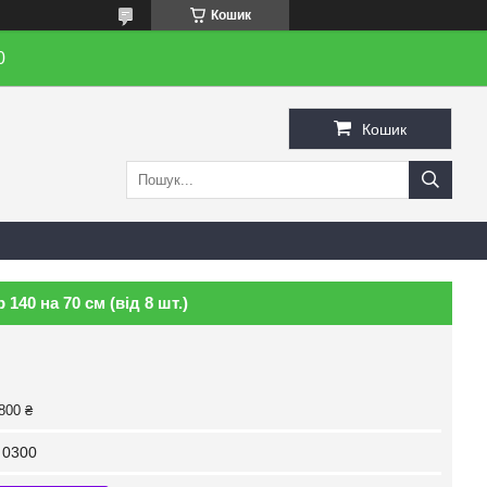
Кошик
0
Кошик
40 на 70 см (від 8 шт.)
800 ₴
 0300