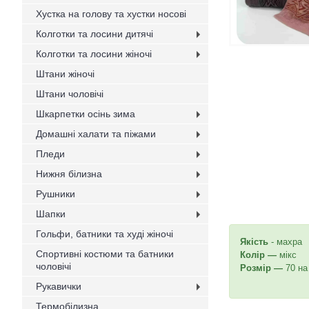
Хустка на голову та хустки носові
Колготки та лосини дитячі
Колготки та лосини жіночі
Штани жіночі
Штани чоловічі
Шкарпетки осінь зима
Домашні халати та піжами
Пледи
Нижня білизна
Рушники
Шапки
Гольфи, батники та худі жіночі
Якість
- махра
Спортивні костюми та батники
Колір —
мікс
чоловічі
Розмір —
70 на
Рукавички
Термобілизна