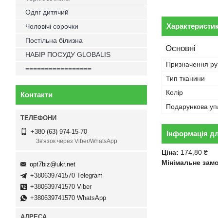
Одяг дитячий
Характеристи
Чоловічі сорочки
Постільна білизна
Основні
НАБІР ПОСУДУ GLOBALIS
Призначення р
=================
Тип тканини
Колір
Контакти
Подарункова уп
+380 (63) 974-15-70
Інформація д
Зв'язок через Viber/WhatsApp
Ціна:
174,80 ₴
Мінімальне зам
opt7biz@ukr.net
+380639741570 Telegram
+380639741570 Viber
+380639741570 WhatsApp