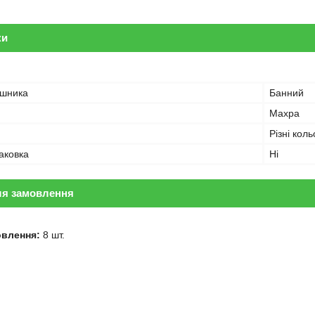
ки
ушника
Банний
Махра
Різні кол
аковка
Ні
ля замовлення
овлення:
8 шт.