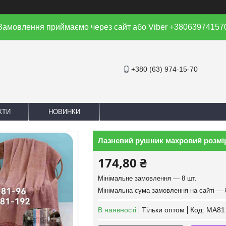
Замовлення приймаємо через сайт або Viber +38063974157
+380 (63) 974-15-70
КТИ
НОВИНКИ
Лазневий рушник махровий розмір 1
174,80 ₴
Мінімальне замовлення — 8 шт.
Мінімальна сума замовлення на сайті — 
В наявності
Тільки оптом
Код:
MA81