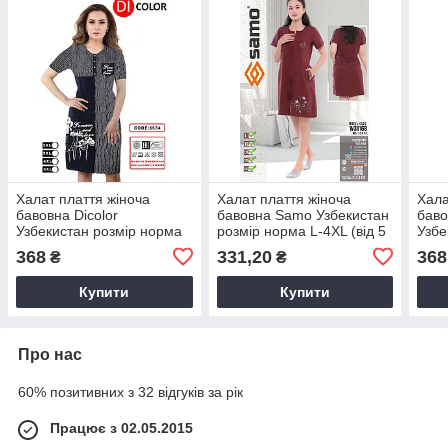
Халат плаття жіноча
Халат плаття жіноча
Хала
бавовна Dicolor
бавовна Samo Узбекистан
баво
Узбекистан розмір норма
розмір норма L-4XL (від 5
Узбе
2XL-5XL (від 4 шт.)
шт.)
2XL-
368
331,20
368
₴
₴
Купити
Купити
Про нас
60% позитивних з 32 відгуків за рік
Працює з 02.05.2015