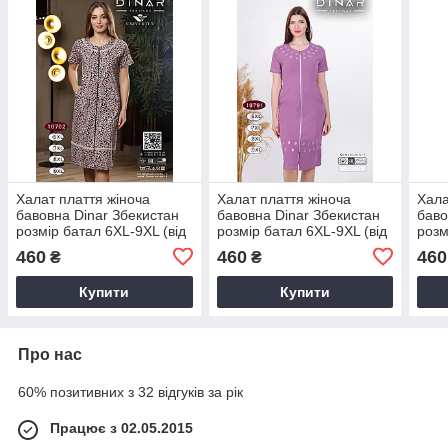
Халат плаття жіноча
Халат плаття жіноча
Хала
бавовна Dinar Збекистан
бавовна Dinar Збекистан
баво
розмір батал 6XL-9XL (від
розмір батал 6XL-9XL (від
розм
4 шт.)
4 шт.)
4 шт.
460
460
460
₴
₴
Купити
Купити
Про нас
60% позитивних з 32 відгуків за рік
Працює з 02.05.2015