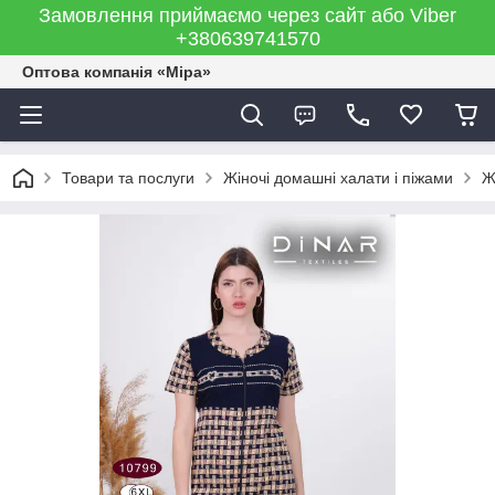
Замовлення приймаємо через сайт або Viber
+380639741570
Оптова компанія «Міра»
Товари та послуги
Жіночі домашні халати і піжами
Ж