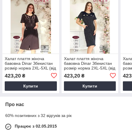
Халат плаття жіноча
Халат плаття жіноча
Хала
бавовна Dinar Збекистан
бавовна Dinar Збекистан
баво
розмір норма 2XL-5XL (від
розмір норма 2XL-5XL (від
розм
4 шт.)
4 шт.)
4 шт.
423,20
423,20
423
₴
₴
Купити
Купити
Про нас
60% позитивних з 32 відгуків за рік
Працює з 02.05.2015