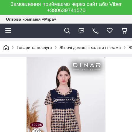
Замовлення приймаємо через сайт або Viber
+380639741570
Оптова компанія «Міра»
Товари та послуги
Жіночі домашні халати і піжами
Ж