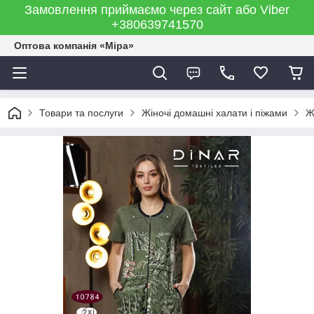
Замовлення приймаємо через сайт або Viber
+380639741570
Оптова компанія «Міра»
Товари та послуги
Жіночі домашні халати і піжами
Ж