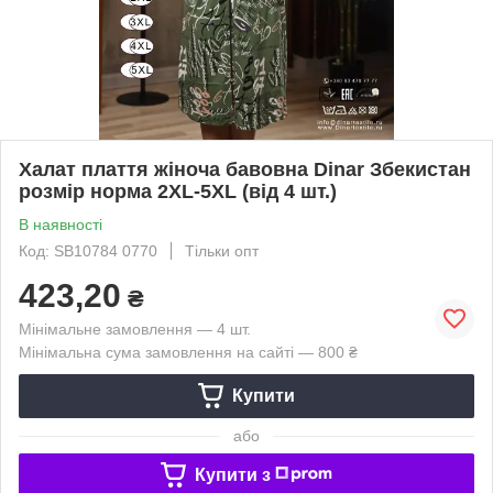
Халат плаття жіноча бавовна Dinar Збекистан
розмір норма 2XL-5XL (від 4 шт.)
В наявності
Код: SB10784 0770
Тільки опт
423,20
₴
Мінімальне замовлення — 4 шт.
Мінімальна сума замовлення на сайті — 800 ₴
Купити
або
Купити з