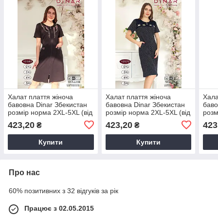
Халат плаття жіноча
Халат плаття жіноча
Хала
бавовна Dinar Збекистан
бавовна Dinar Збекистан
баво
розмір норма 2XL-5XL (від
розмір норма 2XL-5XL (від
розм
4 шт.)
4 шт.)
4 шт.
423,20
423,20
423
₴
₴
Купити
Купити
Про нас
60% позитивних з 32 відгуків за рік
Працює з 02.05.2015