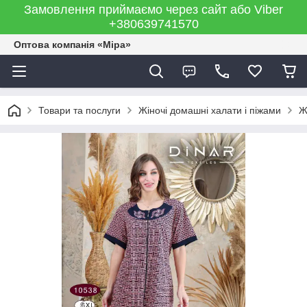
Замовлення приймаємо через сайт або Viber
+380639741570
Оптова компанія «Міра»
Товари та послуги
Жіночі домашні халати і піжами
Ж