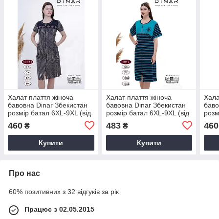
Халат плаття жіноча
Халат плаття жіноча
Хала
бавовна Dinar Збекистан
бавовна Dinar Збекистан
баво
розмір батал 6XL-9XL (від
розмір батал 6XL-9XL (від
розм
4 шт.)
4 шт.)
4 шт.
460
483
460
₴
₴
Купити
Купити
Про нас
60% позитивних з 32 відгуків за рік
Працює з 02.05.2015