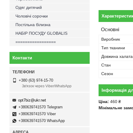
Одяг дитячий
Характеристи
Чоловічі сорочки
Постільна білизна
Основні
НАБІР ПОСУДУ GLOBALIS
Виробник
=================
Тип тканини
Довжина халата
Контакти
Стан
Сезон
+380 (63) 974-15-70
Зв'язок через Viber/WhatsApp
Інформація д
opt7biz@ukr.net
Ціна:
460 ₴
+380639741570 Telegram
Мінімальне зам
+380639741570 Viber
+380639741570 WhatsApp