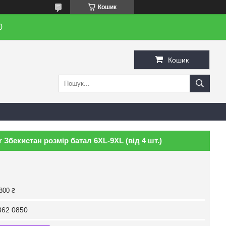
Кошик
0
Кошик
 Збекистан розмір батал 6XL-9XL (від 4 шт.)
800 ₴
862 0850