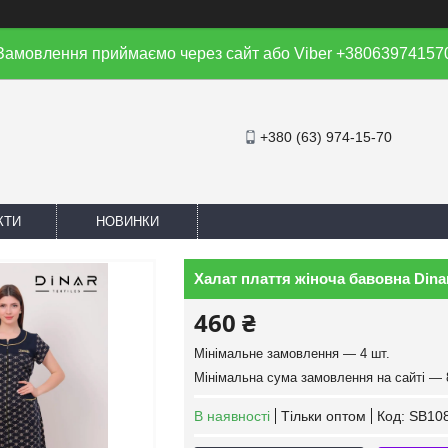
Замовлення приймаємо через сайт або Viber +38063974157
+380 (63) 974-15-70
КТИ
НОВИНКИ
Халат плаття жіноча бавовна Dinar
460 ₴
Мінімальне замовлення — 4 шт.
Мінімальна сума замовлення на сайті — 
В наявності
Тільки оптом
Код:
SB10