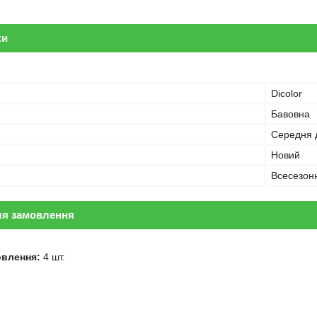
ки
Dicolor
Бавовна
Середня 
Новий
Всесезон
ля замовлення
овлення:
4 шт.