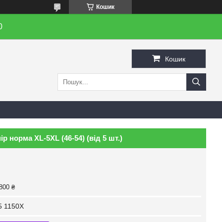
Кошик
0
Кошик
р норма XL-5XL (46-54) (від 5 шт.)
800 ₴
5 1150X