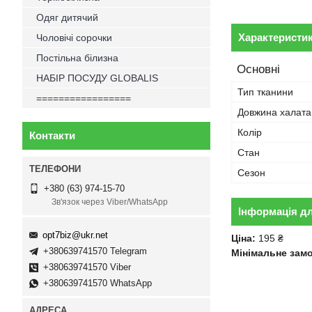
Одяг дитячий
Характеристи
Чоловічі сорочки
Постільна білизна
Основні
НАБІР ПОСУДУ GLOBALIS
Тип тканини
=================
Довжина халата
Колір
Контакти
Стан
Сезон
+380 (63) 974-15-70
Зв'язок через Viber/WhatsApp
Інформація д
opt7biz@ukr.net
Ціна:
195 ₴
+380639741570 Telegram
Мінімальне зам
+380639741570 Viber
+380639741570 WhatsApp