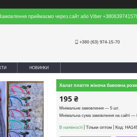
Замовлення приймаємо через сайт або Viber +38063974157
+380 (63) 974-15-70
КТИ
НОВИНКИ
Халат плаття жіноча бавовна розмі
195 ₴
Мінімальне замовлення — 5 шт.
Мінімальна сума замовлення на сайті — 
В наявності
Тільки оптом
Код:
HA14