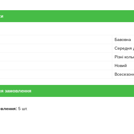
ки
Бавовна
Середня 
Різні кол
Новий
Всесезон
ля замовлення
овлення:
5 шт.