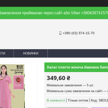
Замовлення приймаємо через сайт або Viber +38063974157
+380 (63) 974-15-70
КТИ
НОВИНКИ
Халат плаття жіноча бавовна Samo 
349,60 ₴
Мінімальне замовлення — 5 шт.
Мінімальна сума замовлення на сайті — 
В наявності
Тільки оптом
Код:
SB311