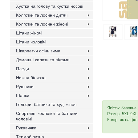
Хустка на голову та хустки носові
Колготки та лосини дитячі
Колготки та лосини жіночі
Штани жіночі
Штани чоловічі
Шкарпетки осінь зима
Домашні халати та піжами
Пледи
Нижня білизна
Рушники
Шапки
Гольфи, батники та худі жіночі
Якість: бавовна
Спортивні костюми та батники
Розмір: 5XL-9XL
чоловічі
Колір: як на фот
Рукавички
Термобілизна