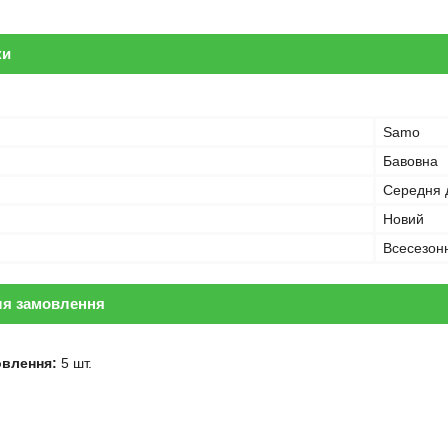
ки
Samo
Бавовна
Середня 
Новий
Всесезон
ля замовлення
овлення:
5 шт.