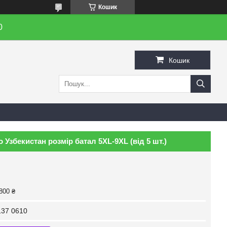
Кошик
0
Кошик
Узбекистан розмір батал 5XL-9XL (від 5 шт.)
800 ₴
37 0610