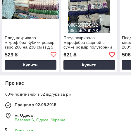
Плед покривало
Плед покривало
Плед
мікрофібра Кубики розмір
мікрофібра шарпей в
мікр
євро 200 на 230 см (від 5
сумке розмір полуторний
200*
шт.)
150 на 200 см (від 5 шт.)
529
621
506
₴
₴
Купити
Купити
Про нас
60% позитивних з 32 відгуків за рік
Працює з 02.05.2015
м. Одеса
Базовая 6, Одеса, Україна
Контакти