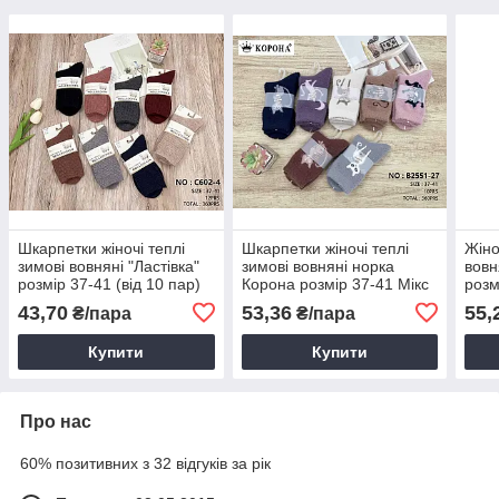
Шкарпетки жіночі теплі
Шкарпетки жіночі теплі
Жіно
зимові вовняні "Ластівка"
зимові вовняні норка
вовн
розмір 37-41 (від 10 пар)
Корона розмір 37-41 Мікс
розм
(від 10 пар)
пар)
43,70
53,36
55,
₴/пара
₴/пара
Купити
Купити
Про нас
60% позитивних з 32 відгуків за рік