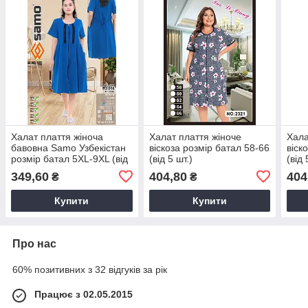
Халат плаття жіноча
Халат плаття жіноче
Хала
бавовна Samo Узбекiстан
віскоза розмір батал 58-66
віск
розмір батал 5XL-9XL (від
(від 5 шт.)
(від 
5 шт.)
349,60
404,80
404
₴
₴
Купити
Купити
Про нас
60% позитивних з 32 відгуків за рік
Працює з 02.05.2015