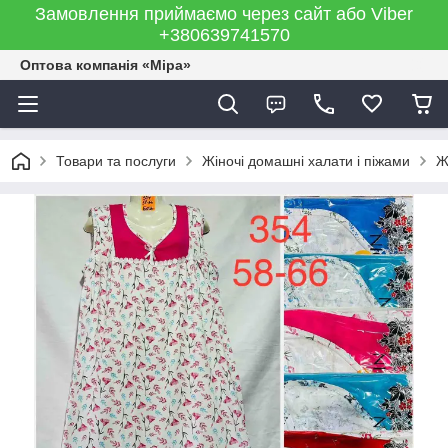
Замовлення приймаємо через сайт або Viber
+380639741570
Оптова компанія «Міра»
Товари та послуги
Жіночі домашні халати і піжами
Ж