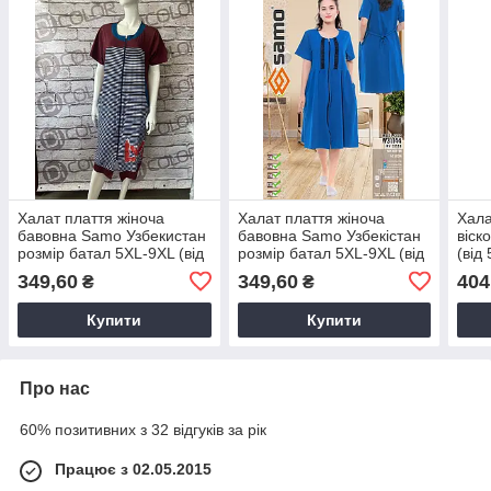
Халат плаття жіноча
Халат плаття жіноча
Хала
бавовна Samo Узбекистан
бавовна Samo Узбекiстан
віск
розмір батал 5XL-9XL (від
розмір батал 5XL-9XL (від
(від 
5 шт.)
5 шт.)
349,60
349,60
404
₴
₴
Купити
Купити
Про нас
60% позитивних з 32 відгуків за рік
Працює з 02.05.2015