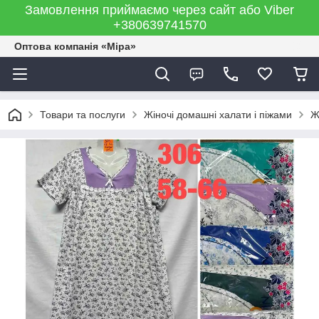
Замовлення приймаємо через сайт або Viber
+380639741570
Оптова компанія «Міра»
Товари та послуги
Жіночі домашні халати і піжами
Ж