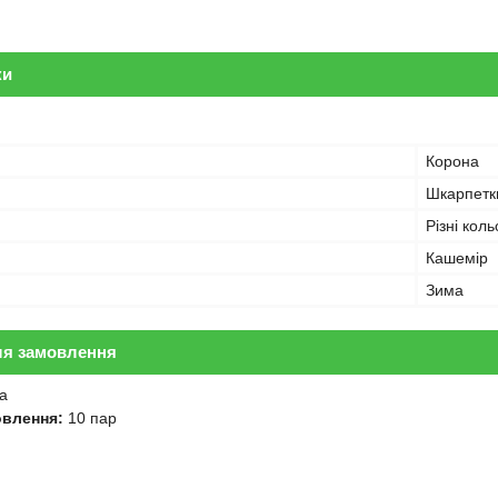
ки
Корона
Шкарпетк
Різні кол
Кашемір
Зима
ля замовлення
а
овлення:
10 пар