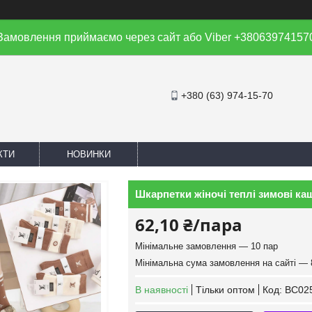
Замовлення приймаємо через сайт або Viber +38063974157
+380 (63) 974-15-70
КТИ
НОВИНКИ
Шкарпетки жіночі теплі зимові каш
62,10 ₴/пара
Мінімальне замовлення — 10 пар
Мінімальна сума замовлення на сайті — 
В наявності
Тільки оптом
Код:
BC025