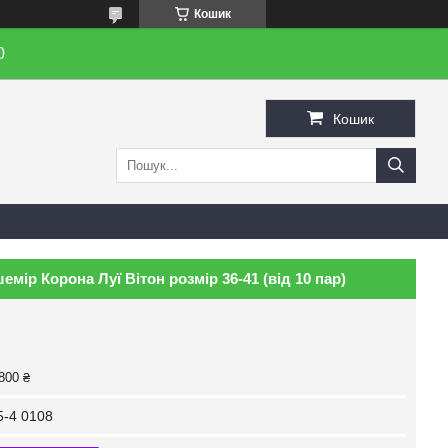
Кошик
0
Кошик
емір Корона Луї Вітон розмір 36-41 (від 10 пар)
800 ₴
-4 0108