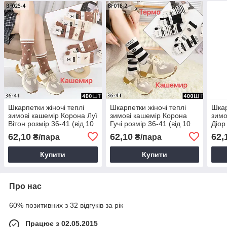
Шкарпетки жіночі теплі
Шкарпетки жіночі теплі
Шкар
зимові кашемір Корона Луї
зимові кашемір Корона
зимо
Вітон розмір 36-41 (від 10
Гучі розмір 36-41 (від 10
Діор
пар)
пар)
пар)
62,10
62,10
62,
₴/пара
₴/пара
Купити
Купити
Про нас
60% позитивних з 32 відгуків за рік
Працює з 02.05.2015