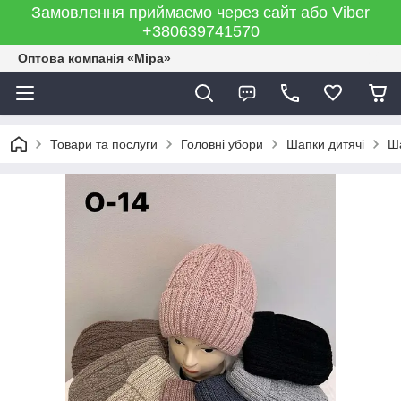
Замовлення приймаємо через сайт або Viber
+380639741570
Оптова компанія «Міра»
Товари та послуги
Головні убори
Шапки дитячі
Ша