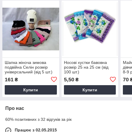
Шапка жіноча зимова
Носові хустки бавовна
Майк
подвійна Селін розмір
розмір 25 на 25 см (від
дівч
універсальний (від 5 шт.)
100 шт.)
8-9 
161
5,50
70
₴
₴
Купити
Купити
Про нас
60% позитивних з 32 відгуків за рік
Працює з 02.05.2015