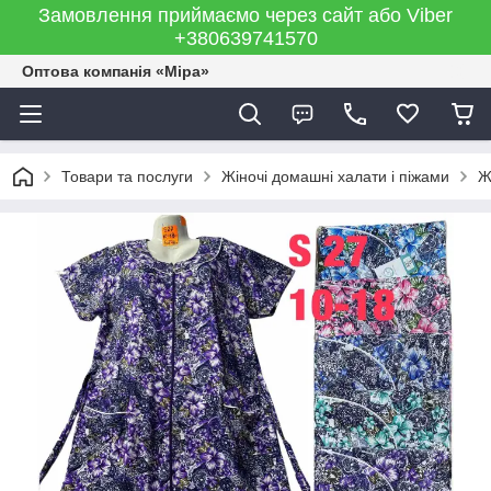
Замовлення приймаємо через сайт або Viber
+380639741570
Оптова компанія «Міра»
Товари та послуги
Жіночі домашні халати і піжами
Ж