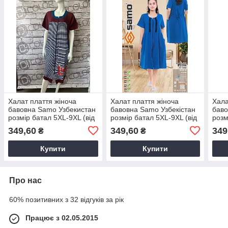
Халат плаття жіноча
Халат плаття жіноча
Хала
бавовна Samo Узбекистан
бавовна Samo Узбекiстан
баво
розмір батал 5XL-9XL (від
розмір батал 5XL-9XL (від
розм
5 шт.)
5 шт.)
5 шт.
349,60
349,60
349
₴
₴
Купити
Купити
Про нас
60% позитивних з 32 відгуків за рік
Працює з 02.05.2015