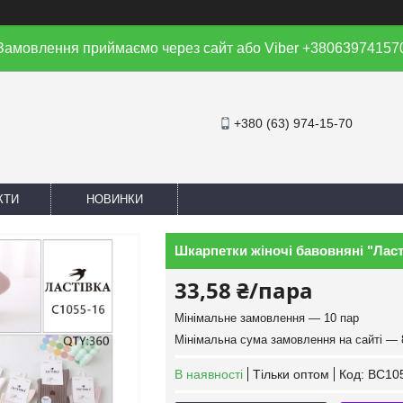
Замовлення приймаємо через сайт або Viber +38063974157
+380 (63) 974-15-70
КТИ
НОВИНКИ
Шкарпетки жіночі бавовняні "Ласті
33,58 ₴/пара
Мінімальне замовлення — 10 пар
Мінімальна сума замовлення на сайті — 
В наявності
Тільки оптом
Код:
BC105