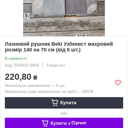
Лазневий рушник Beki Узбекист махровий
розмір 140 на 70 см (від 6 шт.)
В наявності
Код: SU5815 0400
Тільки опт
220,80
₴
Мінімальне замовлення — 6 шт.
Мінімальна сума замовлення на сайті — 800 ₴
Купити
або
Купити з