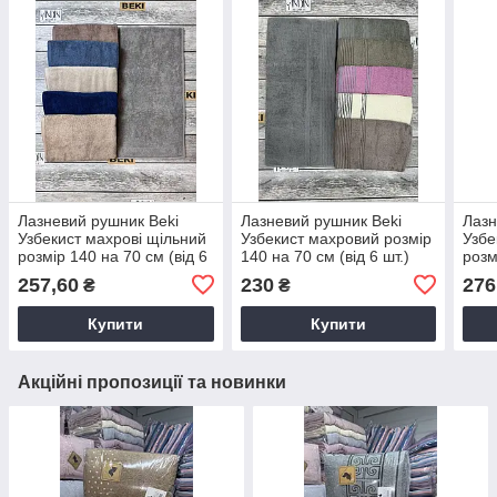
Лазневий рушник Beki
Лазневий рушник Beki
Лазн
Узбекист махрові щільний
Узбекист махровий розмір
Узбе
розмір 140 на 70 см (від 6
140 на 70 см (від 6 шт.)
розм
шт.)
шт.)
257,60
230
276
₴
₴
Купити
Купити
Акційні пропозиції та новинки