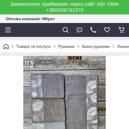
Замовлення приймаємо через сайт або Viber
+380639741570
Оптова компанія «Міра»
Товари та послуги
Рушники
Банні рушники
Лазнев